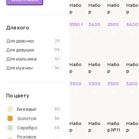
Набо
Набо
Набо
Набо
р
р
р
р
№10
№101
№10
№10
5550
₽
3400
₽
2500
₽
840
0
2
3
Для кого
В КОРЗИНУ
В КОРЗИНУ
В КОРЗИНУ
В КОРЗИНУ
Для девочки
211
Для девушки
176
Для мальчика
141
Набо
Набо
Набо
Набо
Для мужчин
94
р
р
р
р
№10
№105
№10
№10
3900
₽
3900
₽
3500
₽
5200
4
6
7
В КОРЗИНУ
В КОРЗИНУ
В КОРЗИНУ
В КОРЗИНУ
По цвету
Бежевый
80
Золотой
86
Набо
Набо
Набо
Набо
Серебро
69
р
р
р №11
р
№10
№10
№110
Розовое