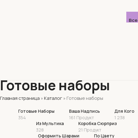
Все
Готовые наборы
Главная страница
»
Каталог
»
Готовые наборы
Готовые Наборы
Ваша Надпись
Для Кого
354
161 Продукт
1 238
Из Мультика
Коробка Сюрприз
328
21 Продукт
Оформить Шарами
По Цвету