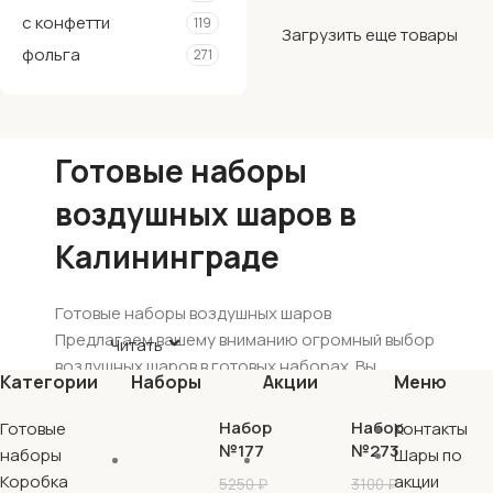
с конфетти
119
Загрузить еще товары
фольга
271
Готовые наборы
воздушных шаров в
Калининграде
Готовые наборы воздушных шаров
Предлагаем вашему вниманию огромный выбор
Читать
воздушных шаров в готовых наборах. Вы
Категории
Наборы
Акции
Меню
можете заказать стильные аксессуары из
фольги и латекса, а также стандартные
Набор
Набор
Готовые
Контакты
композиции в любом дизайне и расцветке.
№177
№273
наборы
Шары по
Готовый набор воздушных шаров аккуратно
Коробка
акции
5250
₽
3100
₽