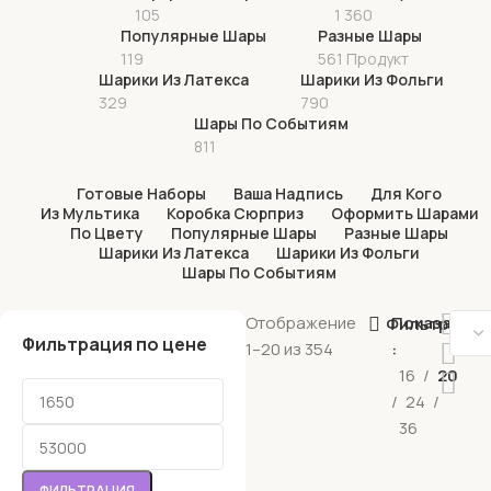
105
1 360
Популярные Шары
Разные Шары
119
561 Продукт
Шарики Из Латекса
Шарики Из Фольги
329
790
Шары По Событиям
811
Готовые Наборы
Ваша Надпись
Для Кого
Из Мультика
Коробка Сюрприз
Оформить Шарами
По Цвету
Популярные Шары
Разные Шары
Шарики Из Латекса
Шарики Из Фольги
Шары По Событиям
Отображение
Показать
Фильтрация
Фильтрация по цене
1–20 из 354
16
20
24
36
ФИЛЬТРАЦИЯ