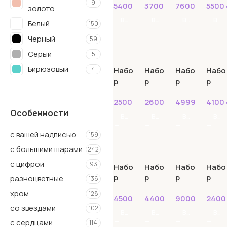
9
5400
₽
3700
₽
7600
₽
5500
8
9
золото
В КОРЗИНУ
В КОРЗИНУ
В КОРЗИНУ
В КОРЗИНУ
Белый
150
Черный
59
Серый
5
Бирюзовый
4
Набо
Набо
Набо
Набо
р
р
р
р
Голубой
75
№111
№112
№113
№114
Розовый
99
2500
₽
2600
₽
4999
₽
4100
Особенности
Синий
48
В КОРЗИНУ
В КОРЗИНУ
В КОРЗИНУ
В КОРЗИНУ
Красный
30
с вашей надписью
159
Сиреневый
27
с большими шарами
242
Фиолетовый
18
с цифрой
93
Набо
Набо
Набо
Набо
Фуше
22
р
р
р
р
разноцветные
136
№115
№116
№117
№118
Желтый
25
хром
128
4500
₽
4400
₽
9000
₽
240
Зеленый
46
со звездами
102
В КОРЗИНУ
В КОРЗИНУ
В КОРЗИНУ
В КОРЗИНУ
Оранжевый
19
с сердцами
114