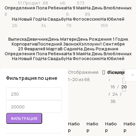
51 Продукт
68
46
573
Определения Пола Ребенка
На 9 Мая
На День Влюбленных
8
6
89
На Новый Год
На Свадьбу
На Фотосессию
На Юбилей
26
34
79
169
Выписка
Девичник
День Матери
День Рождения 1 Годик
Корпоратив
Последний Звонок
Хэллоуин
1 Сентября
23 Февраля
8 Марта
В Садик
На День Рождения
Определения Пола Ребенка
На 9 Мая
На День Влюбленных
На Новый Год
На Свадьбу
На Фотосессию
На Юбилей
Отображение
Показать
Фильтрация
Фильтрация по цене
1–20 из 68
16
20
24
36
ФИЛЬТРАЦИЯ
Набо
Набо
Набо
Набо
р
р
р
р