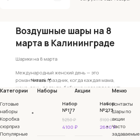
Воздушные шары на 8
марта в Калининграде
Шарики на 8 марта
Международный женский день — это
романтичный праздник, когда каждая мама,
Читать
жена, дочь, подруга, бабушка желает получить
Категории
Наборы
Акции
Меню
подарок. Мужчины стараются сделать все,
чтобы удивить своих дам. К сожалению, многим
Набор
Набор
Готовые
Контакты
в голову приходит только идея с банальным
№177
№273
наборы
Шары по
букетом цветов. Мало кто рассматривает идеи с
Коробка
акции
5250
₽
3100
₽
воздушными шарами, что абсолютно не
сюрприз
Часто
4100
₽
2600
₽
оправдано.
Популярные
задаваемые