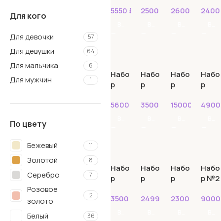
№10
№10
№112
№118
5550
₽
2500
₽
2600
₽
240
0
2
Для кого
В КОРЗИНУ
В КОРЗИНУ
В КОРЗИНУ
В КОРЗИНУ
Для девочки
57
Для девушки
64
Для мальчика
6
Набо
Набо
Набо
Набо
Для мужчин
1
р
р
р
р
№12
№13
№132
№135
5600
₽
3500
₽
15000
₽
490
9
В КОРЗИНУ
В КОРЗИНУ
В КОРЗИНУ
В КОРЗИНУ
По цвету
Бежевый
11
Золотой
8
Набо
Набо
Набо
Набо
Серебро
7
р
р
р
р №2
№14
№15
№16
Розовое
2
3500
₽
2499
₽
2300
₽
900
8
6
золото
В КОРЗИНУ
В КОРЗИНУ
В КОРЗИНУ
В КОРЗИНУ
Белый
36