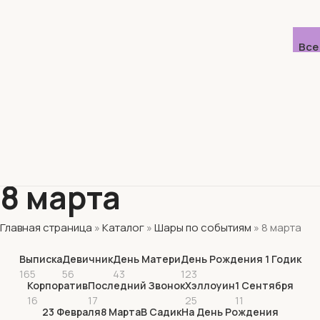
Все
8 марта
Главная страница
»
Каталог
»
Шары по событиям
»
8 марта
Выписка
Девичник
День Матери
День Рождения 1 Годик
165
56
43
123
Корпоратив
Последний Звонок
Хэллоуин
1 Сентября
16
17
25
11
23 Февраля
8 Марта
В Садик
На День Рождения